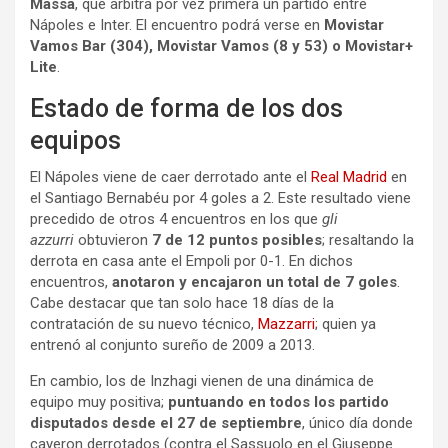
Massa
, que arbitra por vez primera un partido entre
Nápoles e Inter. El encuentro podrá verse en
Movistar
Vamos Bar (304), Movistar Vamos (8 y 53) o Movistar+
Lite
.
Estado de forma de los dos
equipos
El Nápoles viene de caer derrotado ante el
Real Madrid
en
el Santiago Bernabéu por 4 goles a 2. Este resultado viene
precedido de otros 4 encuentros en los que
gli
azzurri
obtuvieron
7 de 12 puntos posibles
; resaltando la
derrota en casa ante el Empoli por 0-1. En dichos
encuentros,
anotaron y encajaron un total de 7 goles
.
Cabe destacar que tan solo hace 18 días de la
contratación de su nuevo técnico,
Mazzarri
; quien ya
entrenó al conjunto sureño de 2009 a 2013.
En cambio, los de Inzhagi vienen de una dinámica de
equipo muy positiva;
puntuando en todos los partido
disputados desde el 27 de septiembre
, único día donde
cayeron derrotados (contra el Sassuolo en el Giuseppe