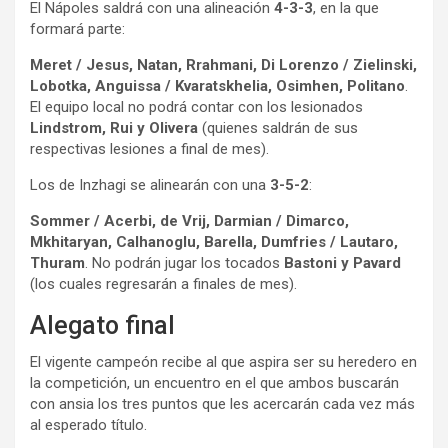
El Nápoles saldrá con una alineación
4-3-3
, en la que
formará parte:
Meret / Jesus, Natan, Rrahmani, Di Lorenzo / Zielinski,
Lobotka, Anguissa / Kvaratskhelia, Osimhen, Politano
.
El equipo local no podrá contar con los lesionados
Lindstrom, Rui y Olivera
(quienes saldrán de sus
respectivas lesiones a final de mes).
Los de Inzhagi se alinearán con una
3-5-2
:
Sommer / Acerbi, de Vrij, Darmian / Dimarco,
Mkhitaryan, Calhanoglu, Barella, Dumfries / Lautaro,
Thuram
. No podrán jugar los tocados
Bastoni y Pavard
(los cuales regresarán a finales de mes).
Alegato final
El vigente campeón recibe al que aspira ser su heredero en
la competición, un encuentro en el que ambos buscarán
con ansia los tres puntos que les acercarán cada vez más
al esperado título.