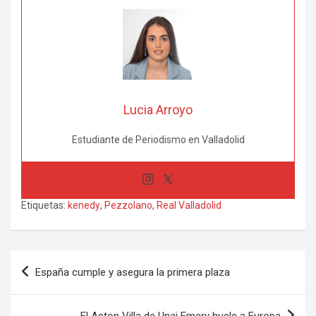
Lucia Arroyo
Estudiante de Periodismo en Valladolid
Etiquetas:
kenedy
,
Pezzolano
,
Real Valladolid
Navegación
España cumple y asegura la primera plaza
de
entradas
El Aston Villa de Unai Emery huele a Europa