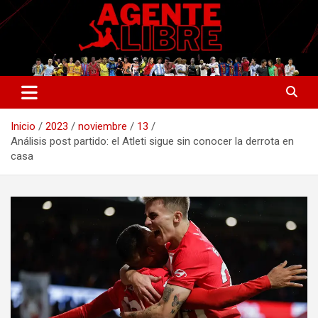
Saltar
al
contenido
La nueva generación del periodismo deportivo.
Agente Libre Digital
Inicio
2023
noviembre
13
Análisis post partido: el Atleti sigue sin conocer la derrota en
casa