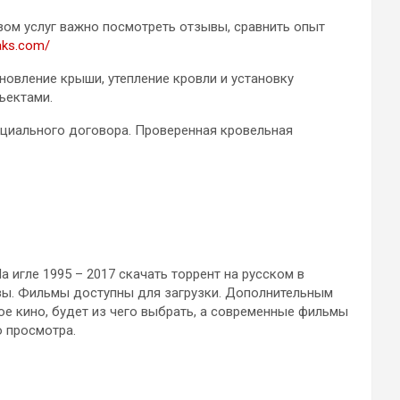
зом услуг важно посмотреть отзывы, сравнить опыт
maks.com/
новление крыши, утепление кровли и установку
ъектами.
ициального договора. Проверенная кровельная
а игле 1995 – 2017 скачать торрент на русском в
зы. Фильмы доступны для загрузки. Дополнительным
ое кино, будет из чего выбрать, а современные фильмы
о просмотра.