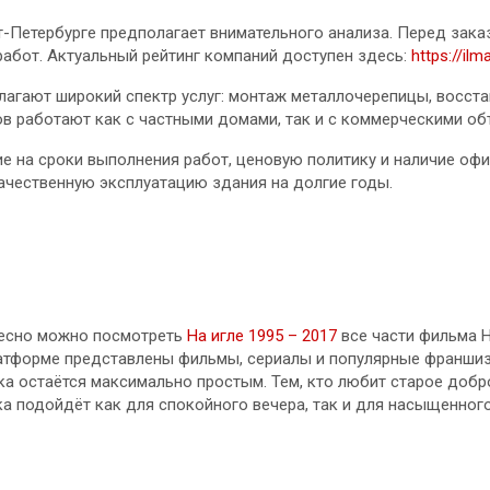
-Петербурге предполагает внимательного анализа. Перед зака
абот. Актуальный рейтинг компаний доступен здесь:
https://il
агают широкий спектр услуг: монтаж металлочерепицы, восста
в работают как с частными домами, так и с коммерческими об
е на сроки выполнения работ, ценовую политику и наличие оф
ачественную эксплуатацию здания на долгие годы.
ресно можно посмотреть
На игле 1995 – 2017
все части фильма Н
латформе представлены фильмы, сериалы и популярные франши
ка остаётся максимально простым. Тем, кто любит старое добр
а подойдёт как для спокойного вечера, так и для насыщенног