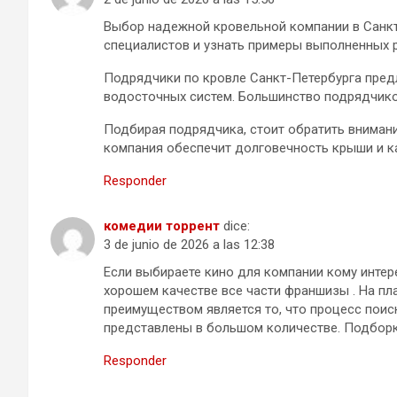
Выбор надежной кровельной компании в Санкт
специалистов и узнать примеры выполненных р
Подрядчики по кровле Санкт-Петербурга предл
водосточных систем. Большинство подрядчико
Подбирая подрядчика, стоит обратить внимани
компания обеспечит долговечность крыши и к
Responder
комедии торрент
dice:
3 de junio de 2026 a las 12:38
Если выбираете кино для компании кому инте
хорошем качестве все части франшизы . На п
преимуществом является то, что процесс поис
представлены в большом количестве. Подборк
Responder