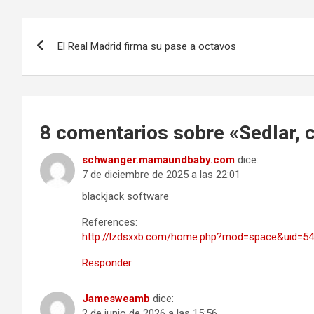
Navegación
El Real Madrid firma su pase a octavos
de
entradas
8 comentarios sobre «
Sedlar, 
schwanger.mamaundbaby.com
dice:
7 de diciembre de 2025 a las 22:01
blackjack software
References:
http://lzdsxxb.com/home.php?mod=space&uid=5
Responder
Jamesweamb
dice:
2 de junio de 2026 a las 15:56