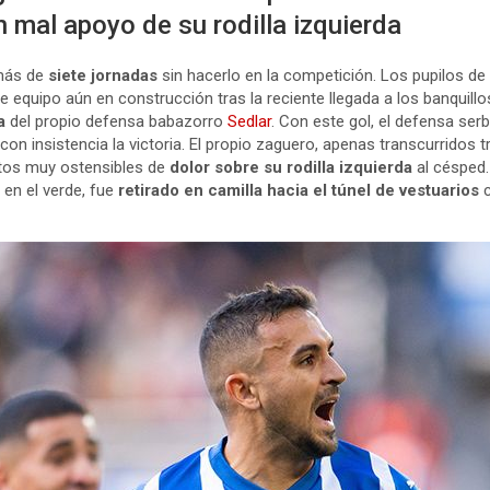
n mal apoyo de su rodilla izquierda
más de
siete jornadas
sin hacerlo en la competición. Los pupilos de
equipo aún en construcción tras la reciente llegada a los banquillo
a
del propio defensa babazorro
Sedlar
. Con este gol, el defensa ser
 insistencia la victoria. El propio zaguero, apenas transcurridos t
stos muy ostensibles de
dolor sobre su
rodilla izquierda
al césped
 en el verde, fue
retirado en camilla hacia el túnel de vestuarios
c