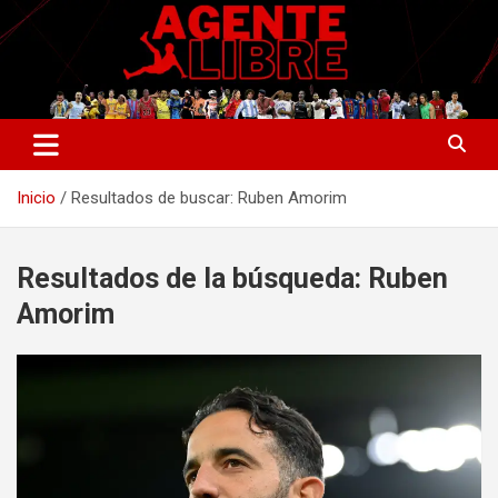
Saltar
al
contenido
La nueva generación del periodismo deportivo.
Agente Libre Digital
Inicio
Resultados de buscar: Ruben Amorim
Resultados de la búsqueda:
Ruben
Amorim