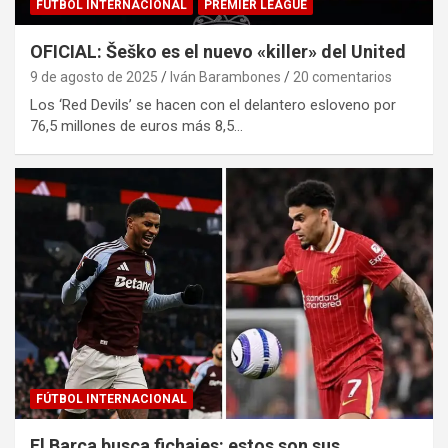
FÚTBOL INTERNACIONAL
PREMIER LEAGUE
OFICIAL: Šeško es el nuevo «killer» del United
9 de agosto de 2025
Iván Barambones
20 comentarios
Los ‘Red Devils’ se hacen con el delantero esloveno por
76,5 millones de euros más 8,5…
FÚTBOL INTERNACIONAL
El Barça busca fichajes: estos son sus