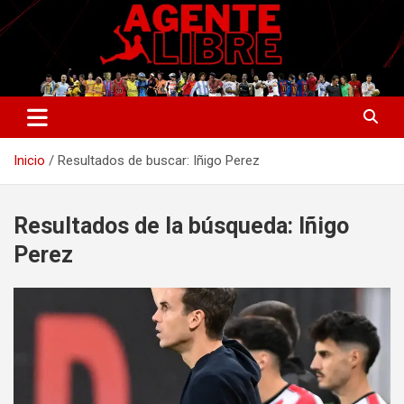
Saltar
al
contenido
La nueva generación del periodismo deportivo.
Agente Libre Digital
Inicio
Resultados de buscar: Iñigo Perez
Resultados de la búsqueda:
Iñigo
Perez