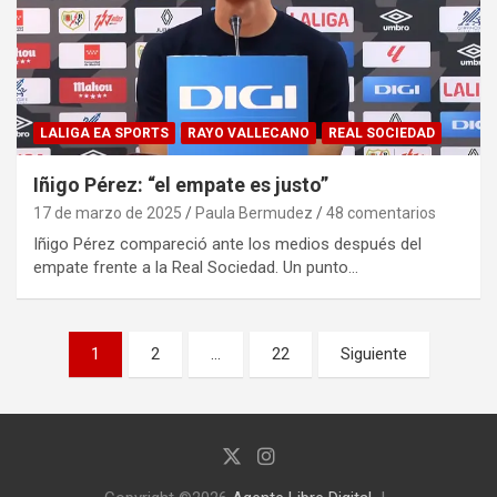
LALIGA EA SPORTS
RAYO VALLECANO
REAL SOCIEDAD
Iñigo Pérez: “el empate es justo”
17 de marzo de 2025
Paula Bermudez
48 comentarios
Iñigo Pérez compareció ante los medios después del
empate frente a la Real Sociedad. Un punto…
Paginación
1
2
…
22
Siguiente
de
entradas