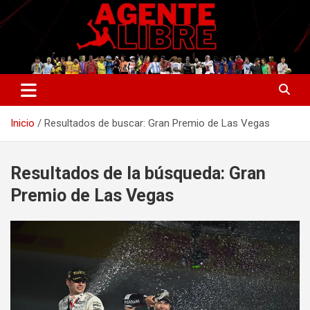
Saltar
al
contenido
La nueva generación del periodismo deportivo.
Agente Libre Digital
Inicio
Resultados de buscar: Gran Premio de Las Vegas
Resultados de la búsqueda:
Gran
Premio de Las Vegas