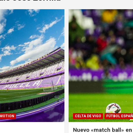
RMOTION
CELTA DE VIGO
FÚTBOL ESPA
Nuevo «match ball» en 