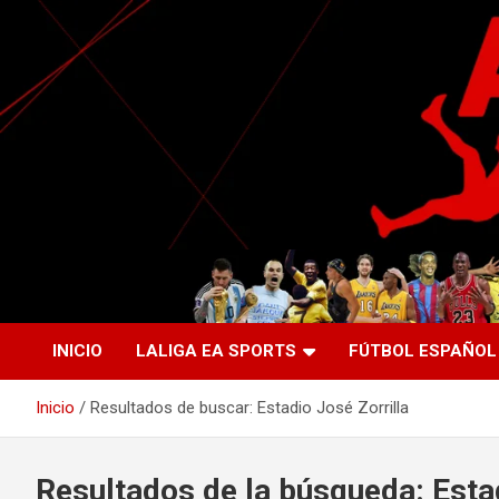
Saltar
al
contenido
La nueva generación del periodismo deportivo.
Agente Libre Digital
INICIO
LALIGA EA SPORTS
FÚTBOL ESPAÑOL
Inicio
Resultados de buscar: Estadio José Zorrilla
Resultados de la búsqueda:
Esta