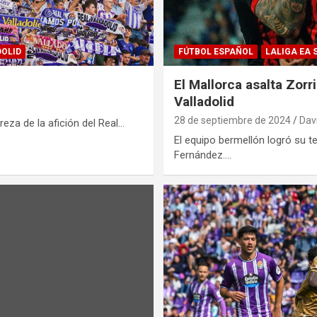
DOLID
FÚTBOL ESPAÑOL
LALIGA EA 
El Mallorca asalta Zorr
Valladolid
28 de septiembre de 2024
Dav
reza de la afición del Real…
El equipo bermellón logró su te
Fernández.…