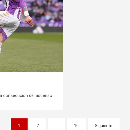
 la consecución del ascenso
1
2
…
10
Siguiente