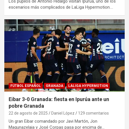
Los pupilos de Antonio Hidalgo visitan Ipurua, uno de los
escenarios más complicados de LaLiga Hypermotion.…
FÚTBOL ESPAÑOL
GRANADA
LALIGA HYPERMOTION
Eibar 3-0 Granada: fiesta en Ipurúa ante un
pobre Granada
22 de agosto de 2025
Daniel López
129 comentarios
Un gran Eibar comandado por Javi Martón, Jon
Magunazelaia y José Corpas pasa por encima de…