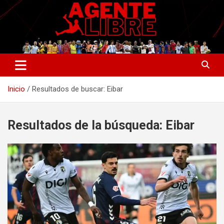
Saltar
al
contenido
La nueva generación del periodismo deportivo.
Agente Libre Digital
Inicio
Resultados de buscar: Eibar
Resultados de la búsqueda:
Eibar