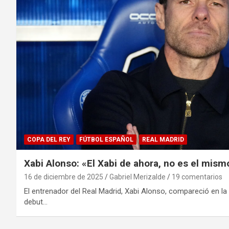
COPA DEL REY
FÚTBOL ESPAÑOL
REAL MADRID
Xabi Alonso: «El Xabi de ahora, no es el mis
16 de diciembre de 2025
Gabriel Merizalde
19 comentarios
El entrenador del Real Madrid, Xabi Alonso, compareció en la 
debut…