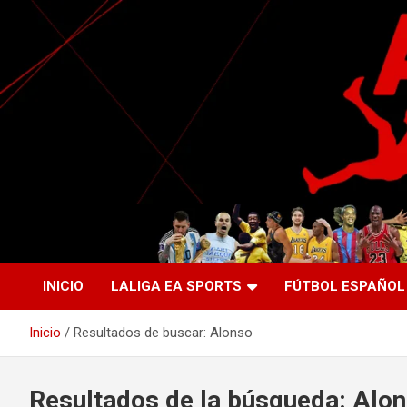
Saltar
al
contenido
La nueva generación del periodismo deportivo.
Agente Libre Digital
INICIO
LALIGA EA SPORTS
FÚTBOL ESPAÑOL
Inicio
Resultados de buscar: Alonso
Resultados de la búsqueda:
Alon