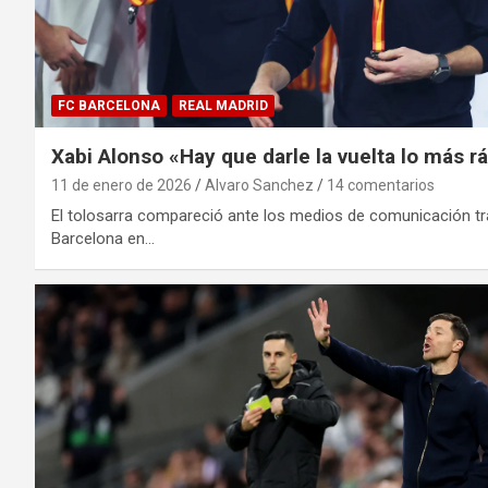
FC BARCELONA
REAL MADRID
Xabi Alonso «Hay que darle la vuelta lo más r
11 de enero de 2026
Alvaro Sanchez
14 comentarios
El tolosarra compareció ante los medios de comunicación tr
Barcelona en…