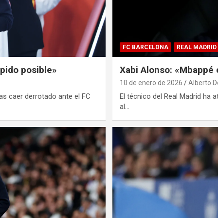
FC BARCELONA
REAL MADRID
ápido posible»
Xabi Alonso: «Mbappé
10 de enero de 2026
Alberto D
as caer derrotado ante el FC
El técnico del Real Madrid ha
al…