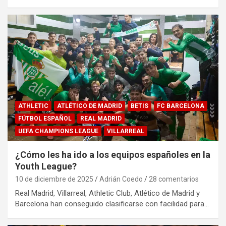
ATHLETIC
ATLÉTICO DE MADRID
BETIS
FC BARCELONA
FÚTBOL ESPAÑOL
REAL MADRID
UEFA CHAMPIONS LEAGUE
VILLARREAL
¿Cómo les ha ido a los equipos españoles en la
Youth League?
10 de diciembre de 2025
Adrián Coedo
28 comentarios
Real Madrid, Villarreal, Athletic Club, Atlético de Madrid y
Barcelona han conseguido clasificarse con facilidad para…