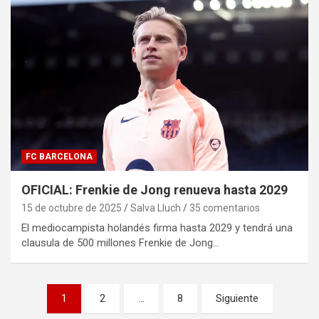
FC BARCELONA
OFICIAL: Frenkie de Jong renueva hasta 2029
15 de octubre de 2025
Salva Lluch
35 comentarios
El mediocampista holandés firma hasta 2029 y tendrá una
clausula de 500 millones Frenkie de Jong…
Paginación
1
2
…
8
Siguiente
de