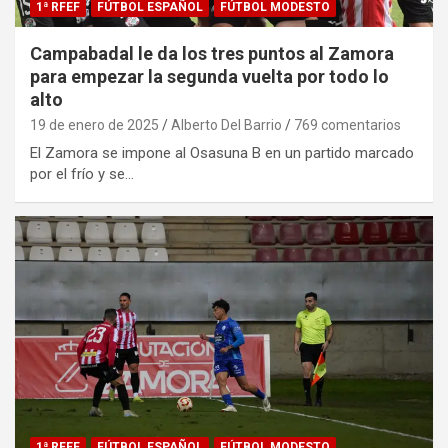
1ª RFEF
FÚTBOL ESPAÑOL
FÚTBOL MODESTO
Campabadal le da los tres puntos al Zamora
para empezar la segunda vuelta por todo lo
alto
19 de enero de 2025
Alberto Del Barrio
769 comentarios
El Zamora se impone al Osasuna B en un partido marcado
por el frío y se…
1ª RFEF
FÚTBOL ESPAÑOL
FÚTBOL MODESTO