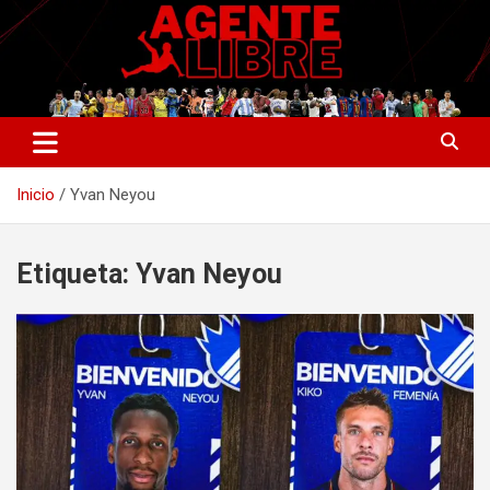
Saltar
al
contenido
La nueva generación del periodismo deportivo.
Agente Libre Digital
Inicio
Yvan Neyou
Etiqueta:
Yvan Neyou