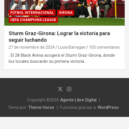
FÚTBOL INTERNACIONAL
GIRONA
UEFA CHAMPIONS LEAGUE
Sturm Graz-Girona: Lograr la victoria para
seguir luchando
27 de noviembre de 2024
Lucia Barragan
105 comentarios
. El 28 Black Arena acogerá el Sturm Graz-Girona, donde
los locales buscarán su primera victoria…
Copyright ©2026
Agente Libre Digital
Tema por:
Theme Horse
Funciona gracias a:
WordPress