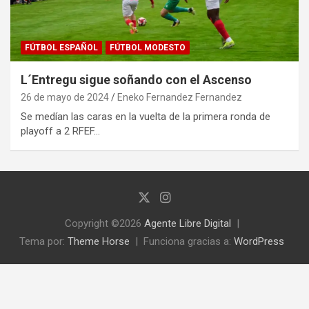
FÚTBOL ESPAÑOL
FÚTBOL MODESTO
L´Entregu sigue soñando con el Ascenso
26 de mayo de 2024
Eneko Fernandez Fernandez
Se medían las caras en la vuelta de la primera ronda de
playoff a 2 RFEF…
Copyright ©2026
Agente Libre Digital
Tema por:
Theme Horse
Funciona gracias a:
WordPress