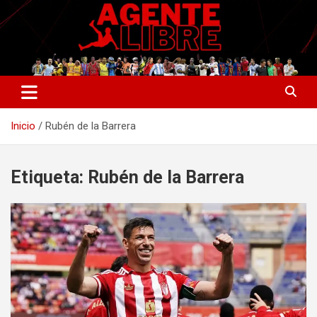
Saltar
al
contenido
La nueva generación del periodismo deportivo.
Agente Libre Digital
Inicio
Rubén de la Barrera
Etiqueta:
Rubén de la Barrera