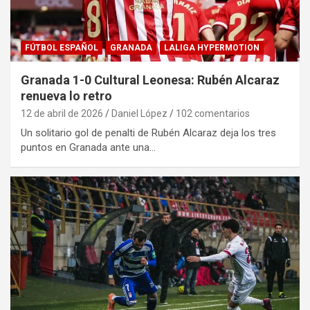
FÚTBOL ESPAÑOL
GRANADA
LALIGA HYPERMOTION
Granada 1-0 Cultural Leonesa: Rubén Alcaraz
renueva lo retro
12 de abril de 2026
Daniel López
102 comentarios
Un solitario gol de penalti de Rubén Alcaraz deja los tres
puntos en Granada ante una…