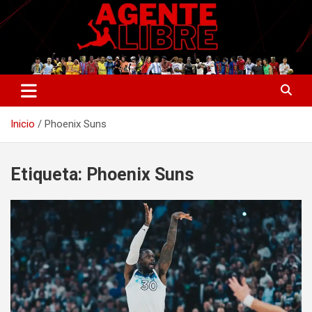
Saltar
al
contenido
La nueva generación del periodismo deportivo.
Agente Libre Digital
Inicio
Phoenix Suns
Etiqueta:
Phoenix Suns