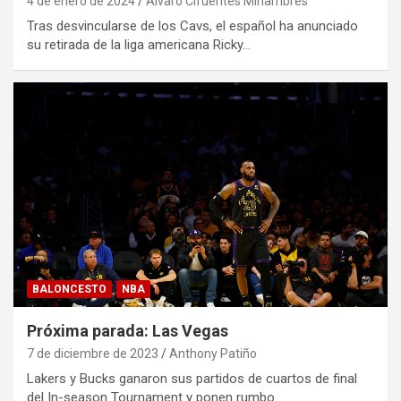
4 de enero de 2024
Alvaro Cifuentes Miñambres
Tras desvincularse de los Cavs, el español ha anunciado
su retirada de la liga americana Ricky…
BALONCESTO
NBA
Próxima parada: Las Vegas
7 de diciembre de 2023
Anthony Patiño
Lakers y Bucks ganaron sus partidos de cuartos de final
del In-season Tournament y ponen rumbo…