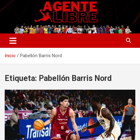
Saltar
al
contenido
La nueva generación del periodismo deportivo.
Agente Libre Digital
Inicio
Pabellón Barris Nord
Etiqueta:
Pabellón Barris Nord