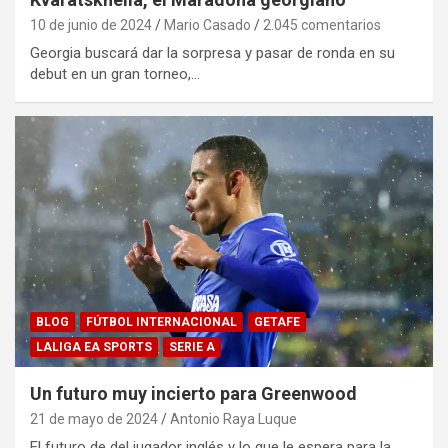
10 de junio de 2024
Mario Casado
2.045 comentarios
Georgia buscará dar la sorpresa y pasar de ronda en su
debut en un gran torneo,…
BLOG
FÚTBOL INTERNACIONAL
GETAFE
LALIGA EA SPORTS
SERIE A
Un futuro muy incierto para Greenwood
21 de mayo de 2024
Antonio Raya Luque
El futuro de del jugador inglés y lo que le espera para la