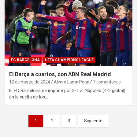
FC BARCELONA
UEFA CHAMPIONS LEAGUE
El Barça a cuartos, con ADN Real Madrid
12 de marzo de 2024
Alvaro Lama Pena
7 comentarios
El FC Barcelona se impone por 3-1 al Nápoles (4-2 global)
en la vuelta de los…
Paginación
1
2
3
Siguiente
de