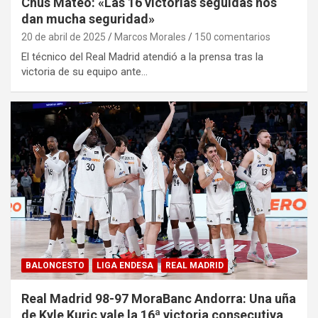
Chus Mateo: «Las 16 victorias seguidas nos
dan mucha seguridad»
20 de abril de 2025
Marcos Morales
150 comentarios
El técnico del Real Madrid atendió a la prensa tras la
victoria de su equipo ante…
BALONCESTO
LIGA ENDESA
REAL MADRID
Real Madrid 98-97 MoraBanc Andorra: Una uña
de Kyle Kuric vale la 16ª victoria consecutiva