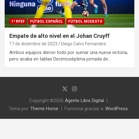
1ª RFEF
FÚTBOL ESPAÑOL
FÚTBOL MODESTO
Empate de alto nivel en el Johan Cruyff
17 de diciembre de 2023
Diego Calvo Fernandez
Ambos equipos dieron todo por sumar una nueva victoria,
pero acaba en tablas Decimoséptima jornada de…
Copyright ©2026
Agente Libre Digital
Tema por:
Theme Horse
Funciona gracias a:
WordPress