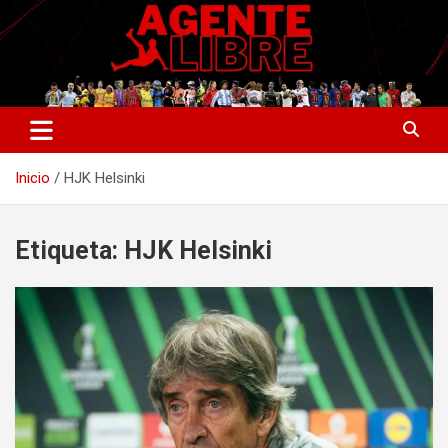
Saltar
al
contenido
La nueva generación del periodismo deportivo.
Agente Libre Digital
Inicio
HJK Helsinki
Etiqueta:
HJK Helsinki