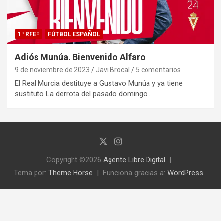
1ª RFEF
FÚTBOL ESPAÑOL
Adiós Munúa. Bienvenido Alfaro
9 de noviembre de 2023
Javi Brocal
5 comentarios
El Real Murcia destituye a Gustavo Munúa y ya tiene
sustituto La derrota del pasado domingo…
Copyright ©2026
Agente Libre Digital
Tema por:
Theme Horse
Funciona gracias a:
WordPress