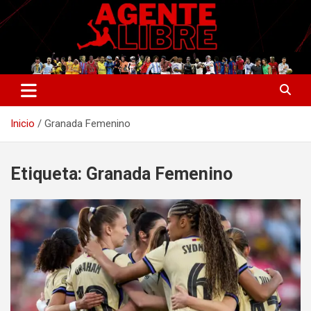
Saltar
al
contenido
La nueva generación del periodismo deportivo.
Agente Libre Digital
Inicio
Granada Femenino
Etiqueta:
Granada Femenino