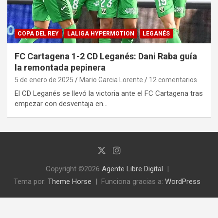
COPA DEL REY
LALIGA HYPERMOTION
LEGANÉS
FC Cartagena 1-2 CD Leganés: Dani Raba guía
la remontada pepinera
5 de enero de 2025
Mario Garcia Lorente
12 comentarios
El CD Leganés se llevó la victoria ante el FC Cartagena tras
empezar con desventaja en…
Copyright ©2026
Agente Libre Digital
Tema por:
Theme Horse
Funciona gracias a:
WordPress