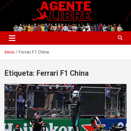
Saltar
al
contenido
La nueva generación del periodismo deportivo.
Agente Libre Digital
Inicio
Ferrari F1 China
Etiqueta:
Ferrari F1 China