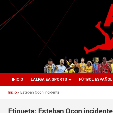
Saltar
al
contenido
La nueva generación del periodismo deportivo.
Agente Libre Digital
INICIO
LALIGA EA SPORTS
FÚTBOL ESPAÑOL
Inicio
Esteban Ocon incidente
Etiqueta:
Esteban Ocon incidente