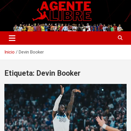
Saltar
al
contenido
La nueva generación del periodismo deportivo.
Agente Libre Digital
Inicio
Devin Booker
Etiqueta:
Devin Booker