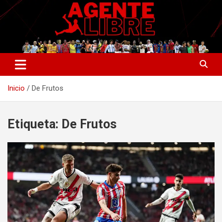
Saltar
al
contenido
La nueva generación del periodismo deportivo.
Agente Libre Digital
Inicio
De Frutos
Etiqueta:
De Frutos