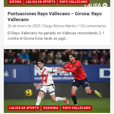
GIRONA
LALIGA EA SPORTS
RAYO VALLECANO
Puntuaciones Rayo Vallecano – Girona: Rayo
Vallecano
26 de enero de 2025
Diego Alonso Martin
152 comentarios
El Rayo Vallecano ha ganado en Vallecas remontando 2-1
contra el Girona Esta tarde se jugó…
LALIGA EA SPORTS
OSASUNA
RAYO VALLECANO