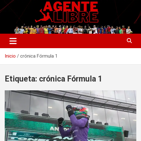
Saltar
al
contenido
La nueva generación del periodismo deportivo.
Agente Libre Digital
Inicio
crónica Fórmula 1
Etiqueta:
crónica Fórmula 1