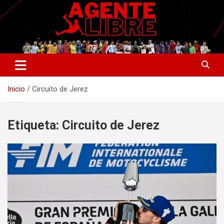
Saltar
al
contenido
La nueva generación del periodismo deportivo.
Agente Libre Digital
Inicio
Circuito de Jerez
Etiqueta:
Circuito de Jerez