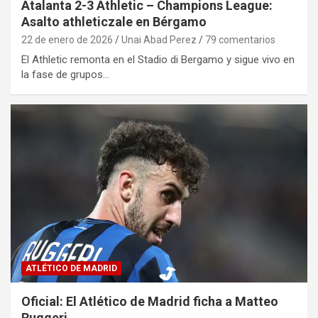
Atalanta 2-3 Athletic – Champions League:
Asalto athleticzale en Bérgamo
22 de enero de 2026
Unai Abad Perez
79 comentarios
El Athletic remonta en el Stadio di Bergamo y sigue vivo en
la fase de grupos…
ATLÉTICO DE MADRID
Oficial: El Atlético de Madrid ficha a Matteo
Ruggeri