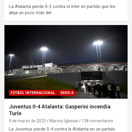
La Atalanta pierde 0-2 contra el Inter en partido que les
aleja un poco más del…
FÚTBOL INTERNACIONAL
SERIE A
Juventus 0-4 Atalanta: Gasperini incendia
Turín
9 de marzo de 2025
Marcos Iglesias
138 comentarios
La Juventus pierde 0-4 contra la Atalanta en un partido