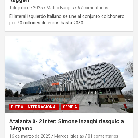
1 de julio de 2025
Mateo Burgos
67 comentarios
El lateral izquierdo italiano se une al conjunto colchonero
por 20 millones de euros hasta 2030…
FÚTBOL INTERNACIONAL
SERIE A
Atalanta 0- 2 Inter: Simone Inzaghi desquicia
Bérgamo
16 de marzo de 2025
Marcos Iglesias
81 comentarios