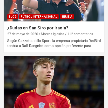
BLOG
FÚTBOL INTERNACIONAL
SERIE A
¿Dudas en San Siro por Iraola?
27 de mayo de 2026
Marcos Iglesias
112 comentarios
Según Gazzetta dello Sport, la empresa propietaria RedBird
tendría a Ralf Rangnick como opción preferente para…