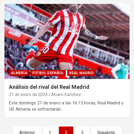
ALMERÍA
FÚTBOL ESPAÑOL
REAL MADRID
Análisis del rival del Real Madrid
21 de enero de 2024
Alvaro Sanchez
Este domingo 21 de enero a las 16:15 horas, Real Madrid y
UD Almería se enfrentarán…
Paginación
Anterior
1
2
3
Siguiente