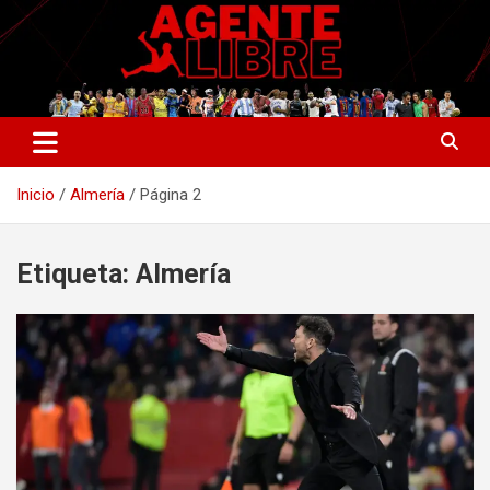
Saltar
al
contenido
La nueva generación del periodismo deportivo.
Agente Libre Digital
Inicio
Almería
Página 2
Etiqueta:
Almería