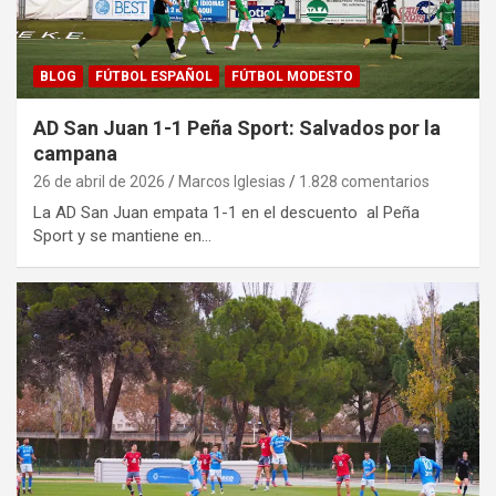
BLOG
FÚTBOL ESPAÑOL
FÚTBOL MODESTO
AD San Juan 1-1 Peña Sport: Salvados por la
campana
26 de abril de 2026
Marcos Iglesias
1.828 comentarios
La AD San Juan empata 1-1 en el descuento al Peña
Sport y se mantiene en…