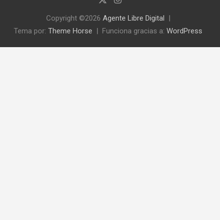
r
Copyright ©2026
Agente Libre Digital
Tema por:
Theme Horse
Funciona gracias a:
WordPress