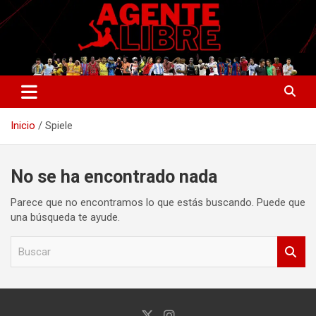
Saltar
al
contenido
La nueva generación del periodismo deportivo.
Agente Libre Digital
Inicio
Spiele
No se ha encontrado nada
Parece que no encontramos lo que estás buscando. Puede que
una búsqueda te ayude.
B
u
s
c
a