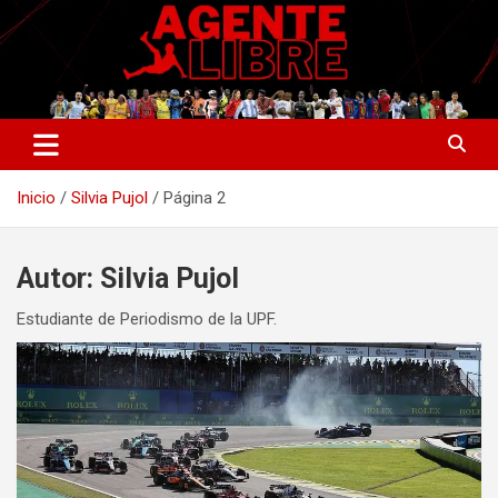
Saltar
al
contenido
La nueva generación del periodismo deportivo.
Agente Libre Digital
Inicio
Silvia Pujol
Página 2
Autor:
Silvia Pujol
Estudiante de Periodismo de la UPF.