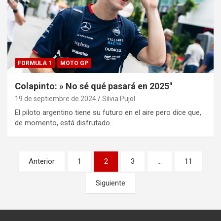
FORMULA 1
MOTO GP
Colapinto: » No sé qué pasará en 2025″
19 de septiembre de 2024
Silvia Pujol
El piloto argentino tiene su futuro en el aire pero dice que,
de momento, está disfrutado…
Paginación
Anterior
1
2
3
…
11
de
Siguiente
entradas