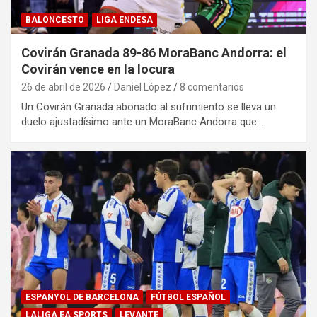
BALONCESTO
LIGA ENDESA
Covirán Granada 89-86 MoraBanc Andorra: el
Covirán vence en la locura
26 de abril de 2026
Daniel López
8 comentarios
Un Covirán Granada abonado al sufrimiento se lleva un
duelo ajustadísimo ante un MoraBanc Andorra que…
ESPANYOL DE BARCELONA
FÚTBOL ESPAÑOL
LALIGA EA SPORTS
LEVANTE