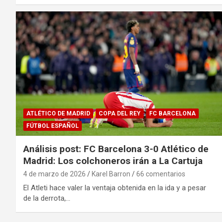
ATLÉTICO DE MADRID
COPA DEL REY
FC BARCELONA
FÚTBOL ESPAÑOL
Análisis post: FC Barcelona 3-0 Atlético de
Madrid: Los colchoneros irán a La Cartuja
4 de marzo de 2026
Karel Barron
66 comentarios
El Atleti hace valer la ventaja obtenida en la ida y a pesar
de la derrota,…