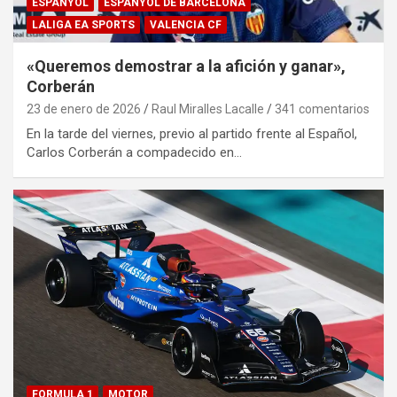
ESPANYOL
ESPANYOL DE BARCELONA
LALIGA EA SPORTS
VALENCIA CF
«Queremos demostrar a la afición y ganar»,
Corberán
23 de enero de 2026
Raul Miralles Lacalle
341 comentarios
En la tarde del viernes, previo al partido frente al Español,
Carlos Corberán a compadecido en…
FORMULA 1
MOTOR