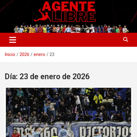
Saltar
al
contenido
La nueva generación del periodismo deportivo.
Agente Libre Digital
Inicio
2026
enero
23
Día:
23 de enero de 2026