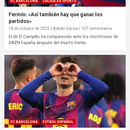
FC BARCELONA
LALIGA EA SPORTS
Fermín: «Así también hay que ganar los
partidos»
18 de octubre de 2025
Adrian Garcia
107 comentarios
El de El Campillo ha comparecido ante los micrófonos de
DAZN España después del triunfo frente…
FC BARCELONA
FÚTBOL ESPAÑOL