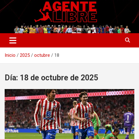
Saltar
al
contenido
La nueva generación del periodismo deportivo.
Agente Libre Digital
Inicio
2025
octubre
18
Día:
18 de octubre de 2025