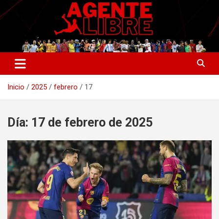
Saltar
al
contenido
La nueva generación del periodismo deportivo.
Agente Libre Digital
Inicio
2025
febrero
17
Día:
17 de febrero de 2025