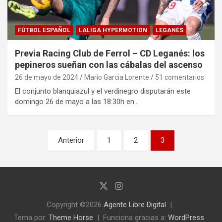
FÚTBOL ESPAÑOL
LALIGA HYPERMOTION
LEGANÉS
Previa Racing Club de Ferrol – CD Leganés: los
pepineros sueñan con las cábalas del ascenso
26 de mayo de 2024
Mario Garcia Lorente
51 comentarios
El conjunto blanquiazul y el verdinegro disputarán este
domingo 26 de mayo a las 18:30h en…
Paginación
Anterior
1
2
3
de
entradas
Copyright ©2026
Agente Libre Digital
Tema por:
Theme Horse
Funciona gracias a:
WordPress