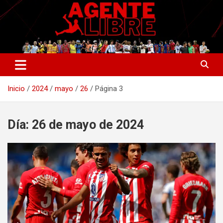
Saltar
al
contenido
La nueva generación del periodismo deportivo.
Agente Libre Digital
Inicio
2024
mayo
26
Página 3
Día:
26 de mayo de 2024