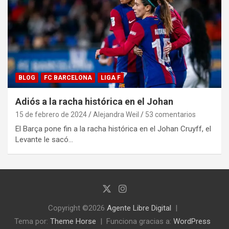
BLOG
FC BARCELONA
LIGA F
Adiós a la racha histórica en el Johan
15 de febrero de 2024
Alejandra Weil
53 comentarios
El Barça pone fin a la racha histórica en el Johan Cruyff, el
Levante le sacó…
Copyright ©2026
Agente Libre Digital
Tema por:
Theme Horse
Funciona gracias a:
WordPress