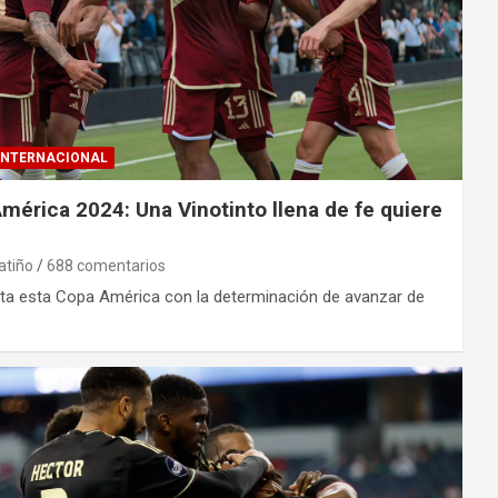
INTERNACIONAL
érica 2024: Una Vinotinto llena de fe quiere
atiño
688 comentarios
ta esta Copa América con la determinación de avanzar de