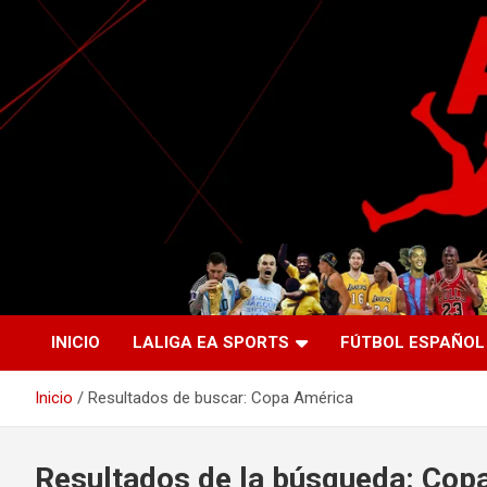
Saltar
al
contenido
La nueva generación del periodismo deportivo.
Agente Libre Digital
INICIO
LALIGA EA SPORTS
FÚTBOL ESPAÑOL
Inicio
Resultados de buscar: Copa América
Resultados de la búsqueda:
Copa