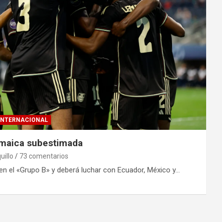
INTERNACIONAL
amaica subestimada
uillo
73 comentarios
en el «Grupo B» y deberá luchar con Ecuador, México y…