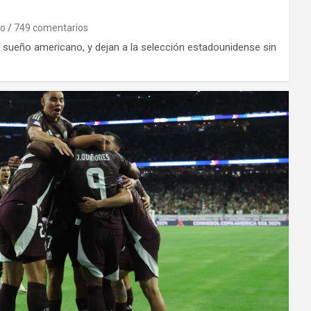
no
749 comentarios
 sueño americano, y dejan a la selección estadounidense sin