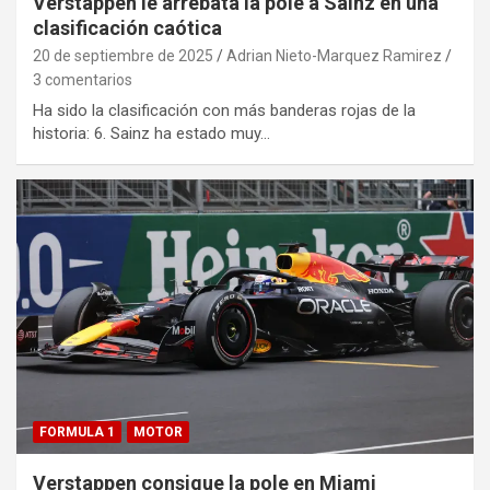
Verstappen le arrebata la pole a Sainz en una
clasificación caótica
20 de septiembre de 2025
Adrian Nieto-Marquez Ramirez
3 comentarios
Ha sido la clasificación con más banderas rojas de la
historia: 6. Sainz ha estado muy…
FORMULA 1
MOTOR
Verstappen consigue la pole en Miami