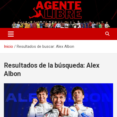
Saltar
al
contenido
La nueva generación del periodismo deportivo.
Agente Libre Digital
Inicio
Resultados de buscar: Alex Albon
Resultados de la búsqueda:
Alex
Albon