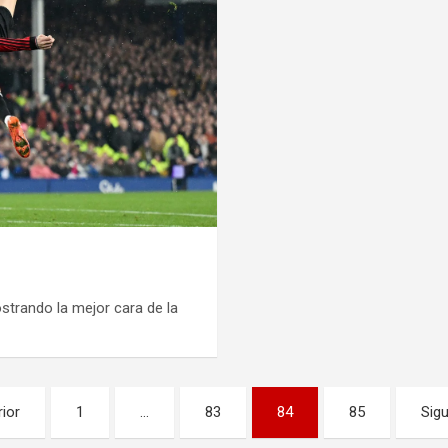
strando la mejor cara de la
rior
1
…
83
84
85
Sigu