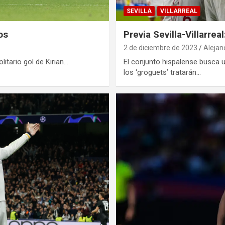
SEVILLA
VILLARREAL
os
Previa Sevilla-Villarre
2 de diciembre de 2023
Alejan
litario gol de Kirian…
El conjunto hispalense busca 
los ‘groguets’ tratarán…