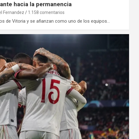
gante hacia la permanencia
el Fernandez
1.158 comentarios
sos de Vitoria y se afianzan como uno de los equipos…