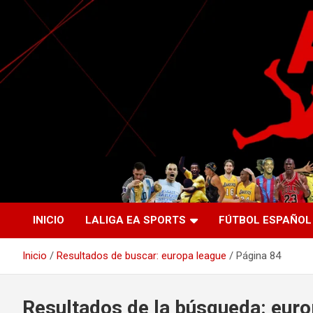
Saltar
al
contenido
La nueva generación del periodismo deportivo.
Agente Libre Digital
INICIO
LALIGA EA SPORTS
FÚTBOL ESPAÑOL
Inicio
Resultados de buscar: europa league
Página 84
Resultados de la búsqueda:
euro