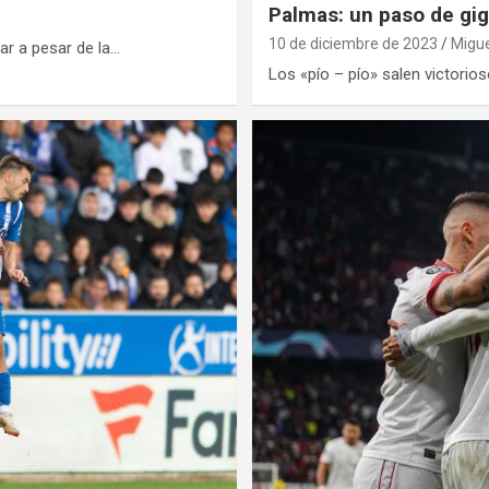
Palmas: un paso de gi
10 de diciembre de 2023
Migu
ar a pesar de la…
Los «pío – pío» salen victorio