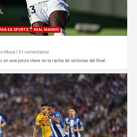
IGA EA SPORTS
REAL MADRID
en Moya
51 comentarios
 en una pieza clave en la racha de victorias del Real…