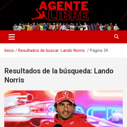
Saltar
al
contenido
La nueva generación del periodismo deportivo.
Agente Libre Digital
Inicio
Resultados de buscar: Lando Norris
Página 39
Resultados de la búsqueda:
Lando
Norris