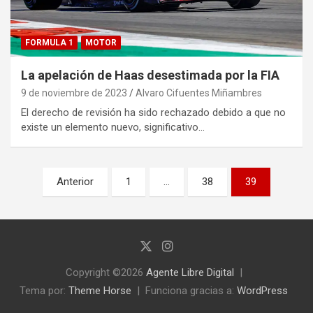
FORMULA 1
MOTOR
La apelación de Haas desestimada por la FIA
9 de noviembre de 2023
Alvaro Cifuentes Miñambres
El derecho de revisión ha sido rechazado debido a que no
existe un elemento nuevo, significativo…
Paginación
Anterior
1
…
38
39
de
entradas
Copyright ©2026
Agente Libre Digital
Tema por:
Theme Horse
Funciona gracias a:
WordPress