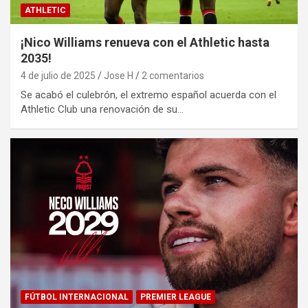
ATHLETIC
¡Nico Williams renueva con el Athletic hasta
2035!
4 de julio de 2025
Jose H
2 comentarios
Se acabó el culebrón, el extremo español acuerda con el
Athletic Club una renovación de su…
FÚTBOL INTERNACIONAL
PREMIER LEAGUE