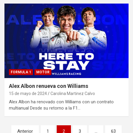
FORMULA 1
MOTOR
Alex Albon renueva con Williams
15 de mayo de 2024
Carolina Martinez Calvo
Alex Albon ha renovado con Williams con un contrato
multianual Desde su retorno a la F1…
Paginación
Anterior
1
2
3
…
63