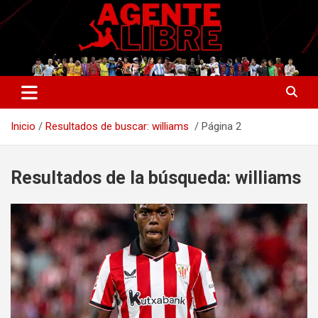
Saltar
al
contenido
La nueva generación del periodismo deportivo.
Agente Libre Digital
Inicio
Resultados de buscar: williams
Página 2
Resultados de la búsqueda:
williams