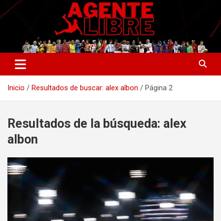
Saltar
al
contenido
La nueva generación del periodismo deportivo.
Agente Libre Digital
Inicio
Resultados de buscar: alex albon
Página 2
Resultados de la búsqueda:
alex
albon